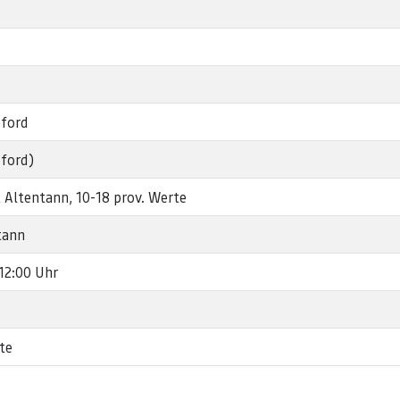
eford
eford)
 Altentann, 10-18 prov. Werte
tann
 12:00 Uhr
te