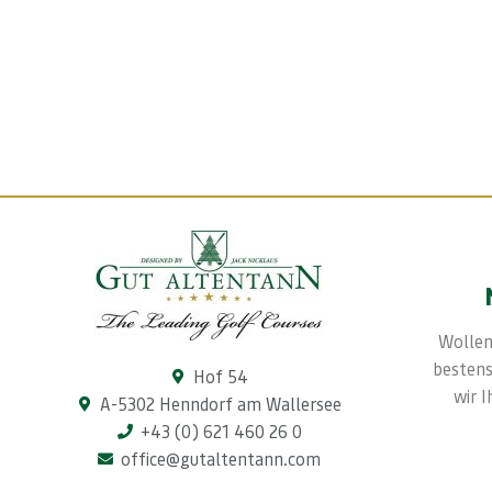
Wollen
bestens
Hof 54
wir 
A-5302 Henndorf am Wallersee
+43 (0) 621 460 26 0
office@gutaltentann.com