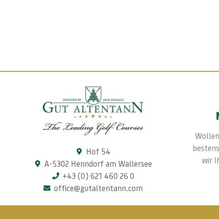
Wollen
bestens
Hof 54
wir 
A-5302 Henndorf am Wallersee
+43 (0) 621 460 26 0
office@gutaltentann.com