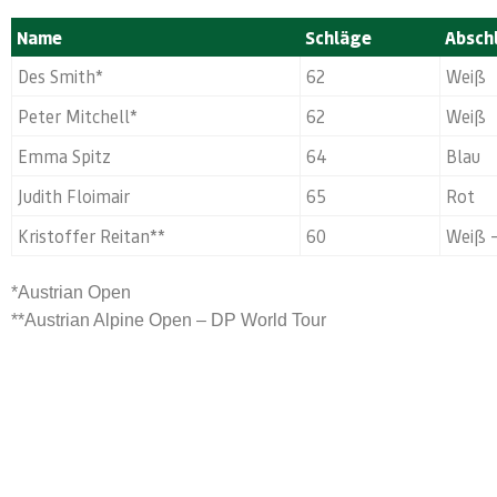
Name
Schläge
Absch
Des Smith*
62
Weiß
Peter Mitchell*
62
Weiß
Emma Spitz
64
Blau
Judith Floimair
65
Rot
Kristoffer Reitan**
60
Weiß 
*Austrian Open
**Austrian Alpine Open – DP World Tour