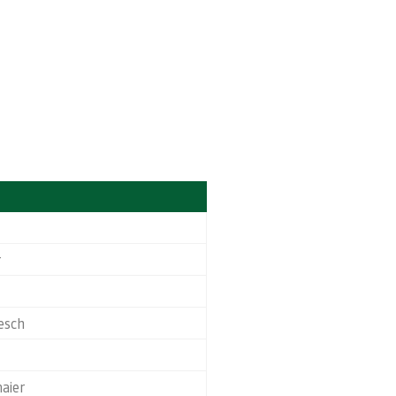
r
esch
aier