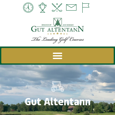
Gut Altentann