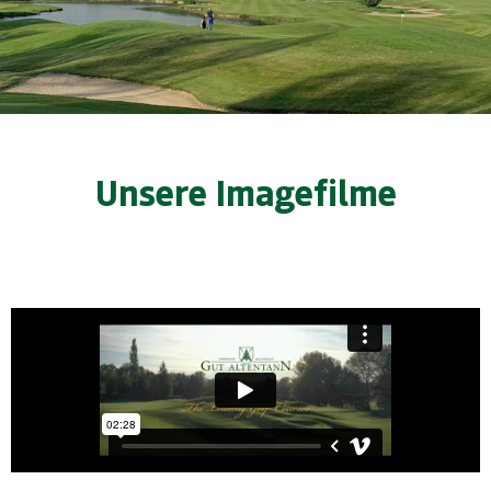
Unsere Imagefilme